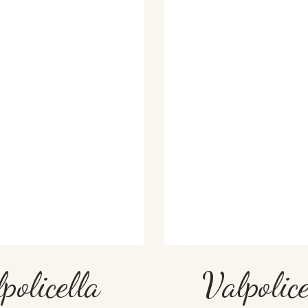
olicella
Valpolice